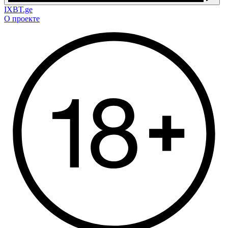
IXBT.ge
О проекте