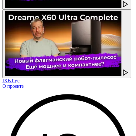
IXBT.ge
О проекте