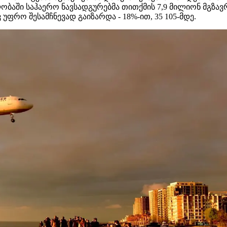
ობაში საჰაერო ნავსადგურებმა თითქმის 7,9 მილიონ მგზავრ
ფრო შესამჩნევად გაიზარდა - 18%-ით, 35 105-მდე.