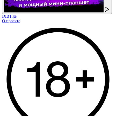
IXBT.ge
О проекте