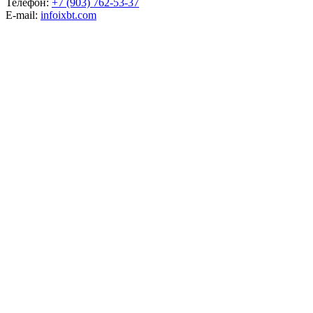
Телефон:
+7 (903) 762-53-37
E-mail:
info
ixbt.com