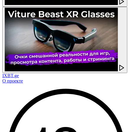
IXBT.ge
О проекте