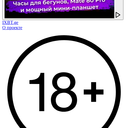
IXBT.ge
О проекте