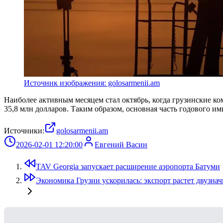
Источник изображения: golosarmenii.am
Наиболее активным месяцем стал октябрь, когда грузинские ко
35,8 млн долларов. Таким образом, основная часть годового и
Источники:
golosarmenii.am
2026-02-01 12:20:00
Евгений Васин
TAV Georgia запускает расширение аэропорта Батуми
Экономика Грузии ускорилась: экспорт растет двузн