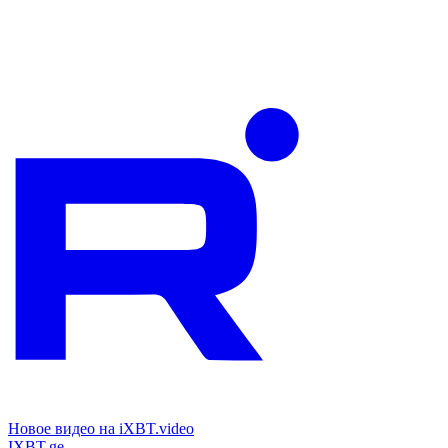
Новое видео на iXBT.video
IXBT.ge