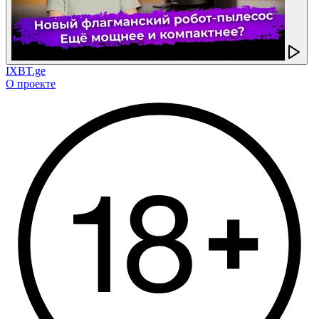
IXBT.ge
О проекте