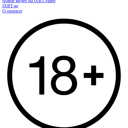
Новое видео на iXBT.video
IXBT.ge
О проекте