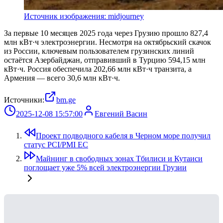
Источник изображения: midjourney
За первые 10 месяцев 2025 года через Грузию прошло 827,4
млн кВт·ч электроэнергии. Несмотря на октябрьский скачок
из России, ключевым пользователем грузинских линий
остаётся Азербайджан, отправивший в Турцию 594,15 млн
кВт·ч. Россия обеспечила 202,66 млн кВт·ч транзита, а
Армения — всего 30,6 млн кВт·ч.
Источники:
bm.ge
2025-12-08 15:57:00
Евгений Васин
Проект подводного кабеля в Черном море получил
статус PCI/PMI ЕС
Майнинг в свободных зонах Тбилиси и Кутаиси
поглощает уже 5% всей электроэнергии Грузии