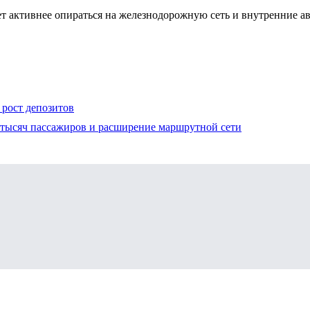
ет активнее опираться на железнодорожную сеть и внутренние а
 рост депозитов
ни тысяч пассажиров и расширение маршрутной сети