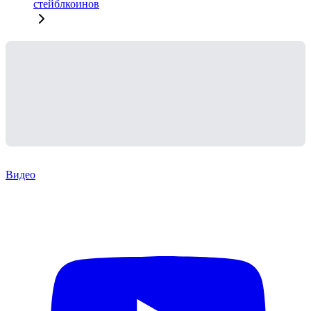
стейблкоинов
Видео