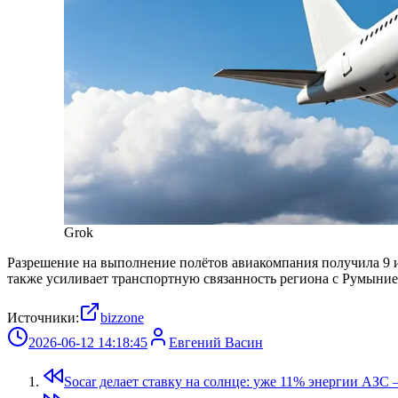
Grok
Разрешение на выполнение полётов авиакомпания получила 9 и
также усиливает транспортную связанность региона с Румыние
Источники:
bizzone
2026-06-12 14:18:45
Евгений Васин
Socar делает ставку на солнце: уже 11% энергии АЗС