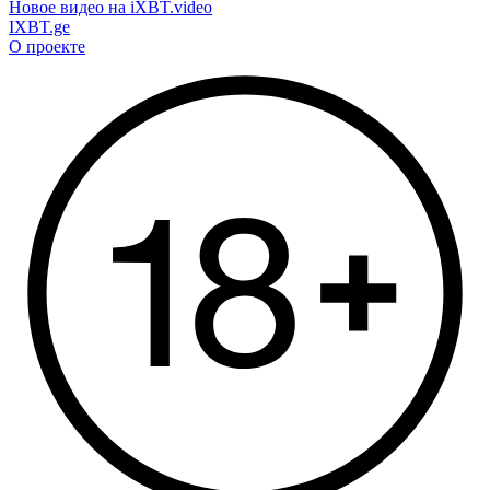
Новое видео на iXBT.video
IXBT.ge
О проекте