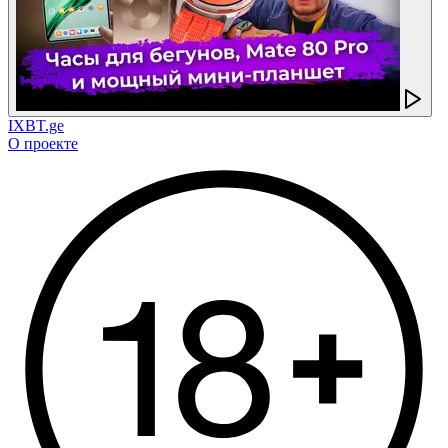
IXBT.ge
О проекте