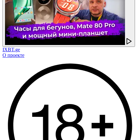
IXBT.ge
О проекте